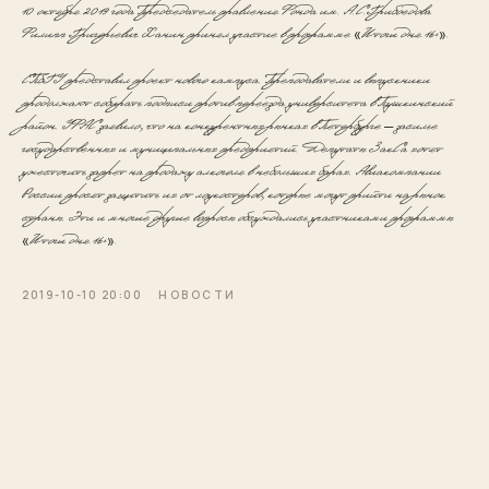
10 октября 2019 года Председатель правления Фонда им. А.С.Грибоедова
Филипп Григорьевич Ханин принял участие в программе «Итоги дня 16+».
СПбГУ представил проект нового кампуса. Преподаватели и выпускники
продолжают собирать подписи против переезда университета в Пушкинский
район. УФАС заявило, что на конкурентных рынках в Петербурге – засилье
государственных и муниципальных предприятий. Депутаты ЗакСа хотят
ужесточить запрет на продажу алкоголя в небольших барах. Авиакомпании
России просят защитить их от лоукостеров, которые могут прийти на рынок
страны. Эти и многие другие вопросы обсуждались участниками программы
«Итоги дня 16+».
2019-10-10 20:00
НОВОСТИ