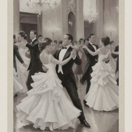
Рождественский бал традиционно считается
символом торжества, юности,
предновогоднего таинства. Балы
в Петербурге всегда отличались особой
роскошью и глубиной символических канонов.
Неудивительно, ведь начало этому обычаю
положил в 1718 году указ Петра
I об ассамблеях, которые должны были
проводиться по очереди представители
знатных фамилий. Не всем известно, но это