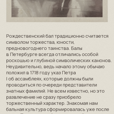
развлечение не сразу приобрело
торжественный характер. Знакомая нам
бальная культура сформировалась уже после
эпохи Петра, тогда балы стали набирать свою
популярность за пределами столицы.
К концу XVIII века в высшем российском
обществе сформировалось представление о
том, что танец способствует нравственному
воспитанию личности. Благородство манер
говорило о благородстве человека, поэтому
танцам и хорошим манерам девочек и
мальчиков учили с самых ранних лет. Сменяя
друг друга, балы в Петербурге проходили в
течение всей зимы. В то время балы считались
высшей формой общения, правилом хорошего
тона. Неудивительно, что светские балы в то
время играли судьбоносную роль для
участников, принося успехи в карьере,
выгодную помолвку, а порой дуэль или ссылку.
Фонд им. А. С. Грибоедова призван возродить
добрую традицию светских торжественных
приемов в стенах исторических зданий, где