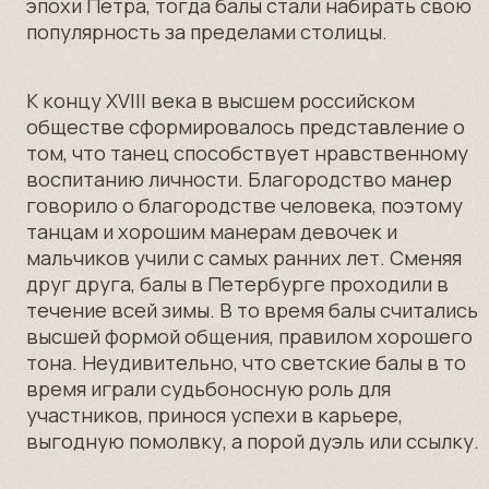
некогда проходили подобные мероприятия.
Участники и члены фонда соберутся вместе
в канун рождества, чтобы поучаствовать
в настоящем балу, который представляет
собой классические бальные танцы: вальс,
кадриль, полонез, падеграс. Для гостей будет
звучать живая музыка в исполнении
классического оркестра, а также пройдут
выступления творческих коллективов.
В кулуарах гости смогут разыграть партию
в вист или преферанс и узнать
от организаторов историю этой прекрасной
традиции.
Смотреть все проекты